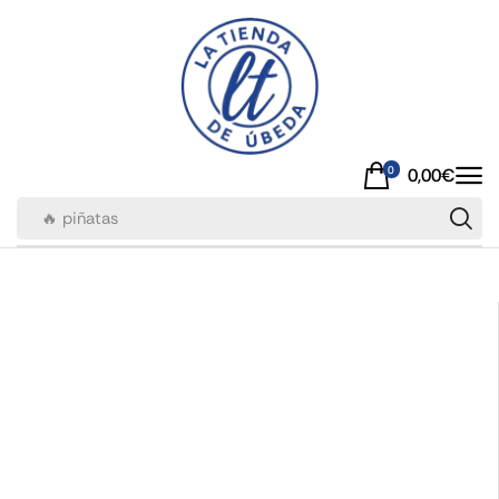
0
0,00
€
🔥 piñatas