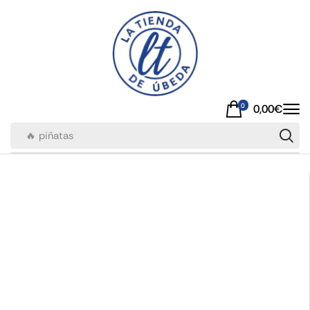
0
0,00
€
🔥 piñatas