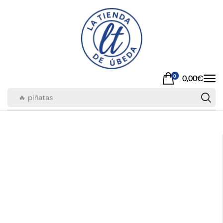
0
0,00
€
🔥 piñatas