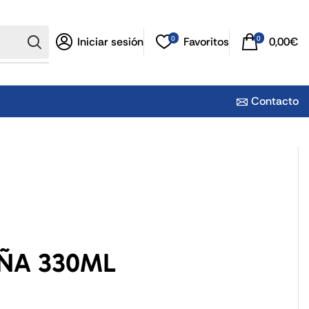
0
0
Iniciar sesión
Favoritos
0,00
€
Contacto
IÑA 330ML