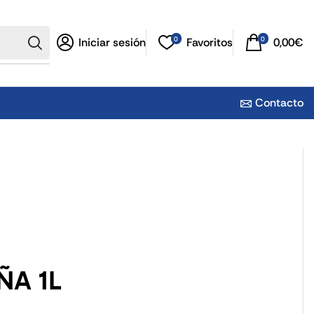
0
0
Iniciar sesión
Favoritos
0,00
€
Contacto
ÑA 1L