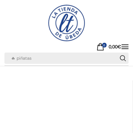
0
0,00
€
🔥 piñatas