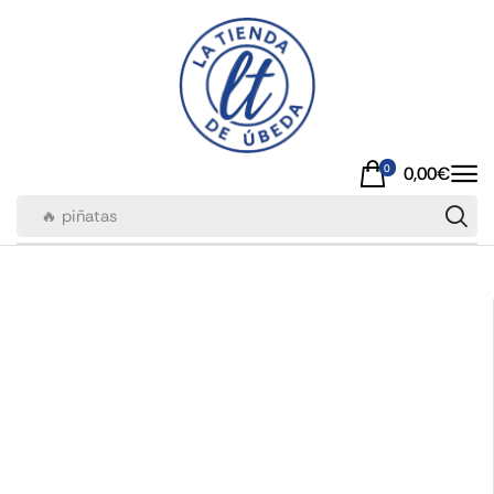
0
0,00
€
🔥 piñatas