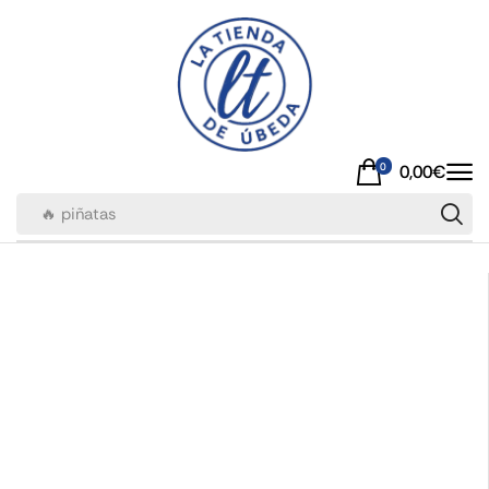
0
0,00
€
🔥 piñatas