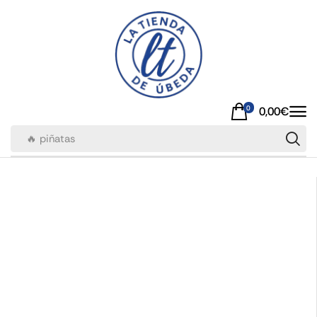
0
0,00
€
🔥 piñatas