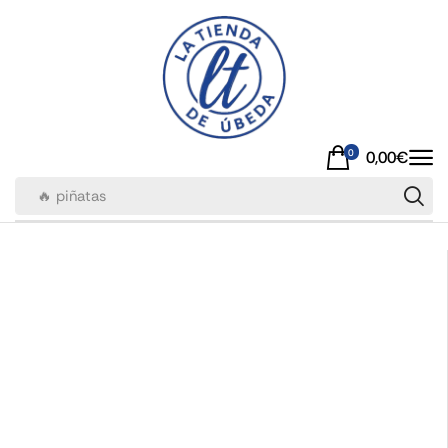
0
0,00
€
🔥 piñatas