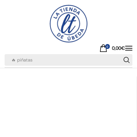
0
0,00
€
🔥 piñatas