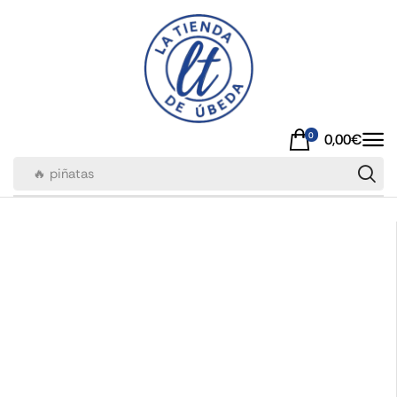
0
0,00
€
🔥 piñatas