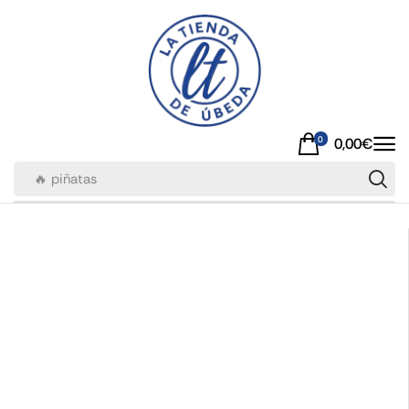
0
0,00
€
🔥 piñatas