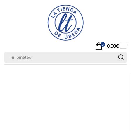
0
0,00
€
🔥 piñatas