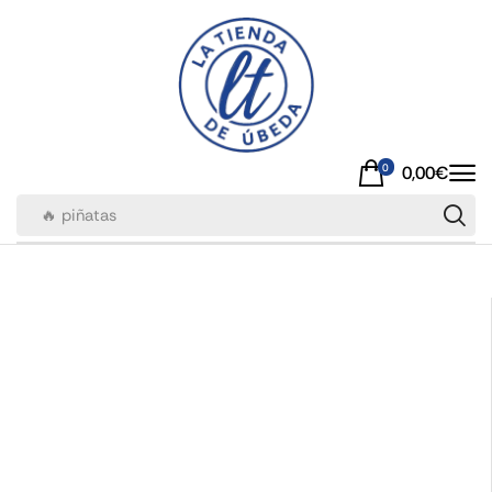
0
0,00
€
🔥 piñatas