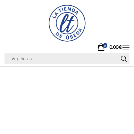
0
0,00
€
🔥 piñatas