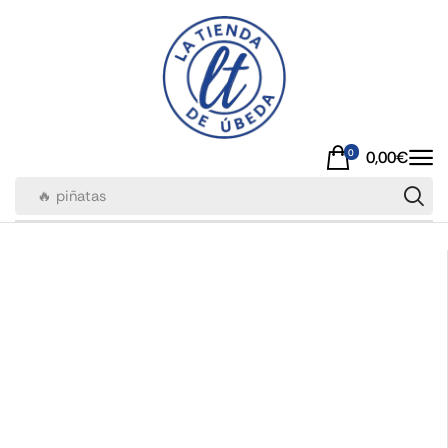
0
0,00
€
🔥 piñatas