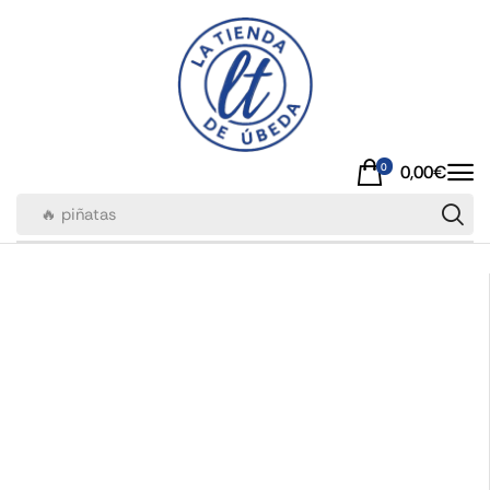
0
0,00
€
🔥 piñatas