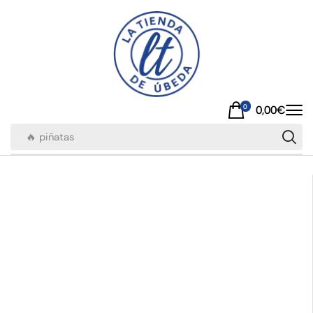
0
0,00
€
🔥 piñatas