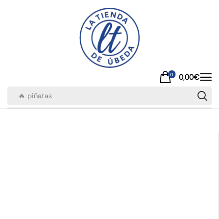
0
0,00
€
🔥 piñatas