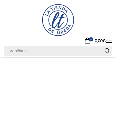
0
0,00
€
🔥 piñatas