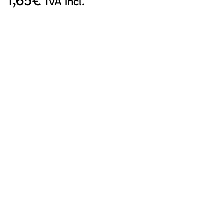
1,65
€
IVA incl.