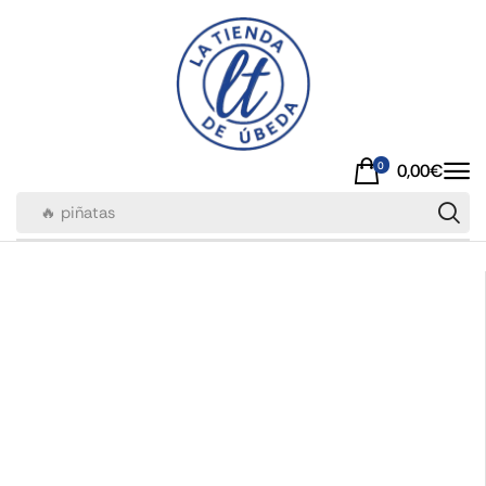
0
0,00
€
🔥 piñatas