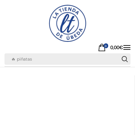
0
0,00
€
🔥 piñatas