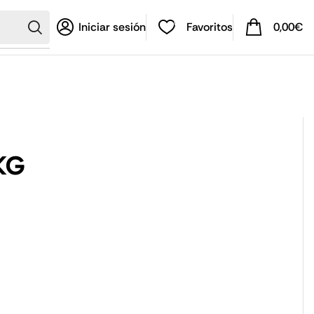
0
0
Iniciar sesión
Favoritos
0,00
€
Contacto
KG