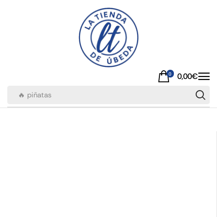
0
0,00
€
🔥 piñatas