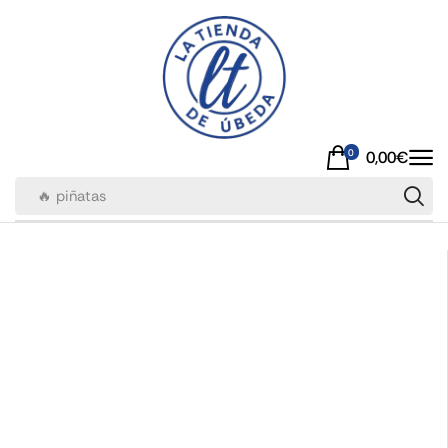
0
0,00
€
🔥 piñatas