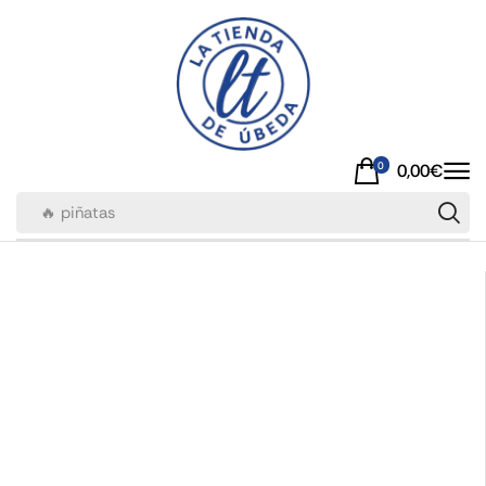
0
0,00
€
🔥 piñatas