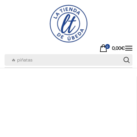
0
0,00
€
🔥 piñatas