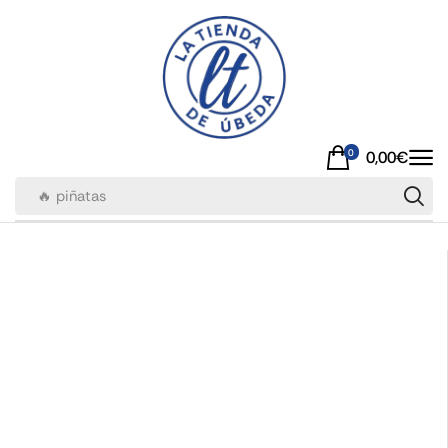
0
0,00
€
🔥 piñatas