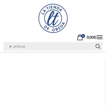
0
0,00
€
🔥 piñatas