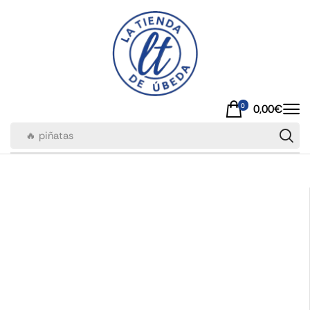
0
0,00
€
🔥 piñatas