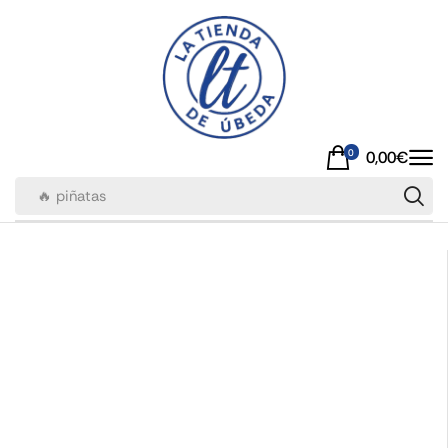
0
0,00
€
🔥 piñatas