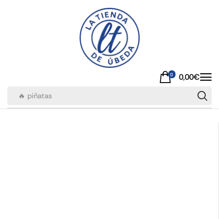
0
0,00
€
🔥 piñatas