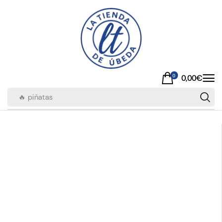
0
0,00
€
🔥 piñatas