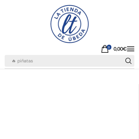
0
0,00
€
🔥 piñatas