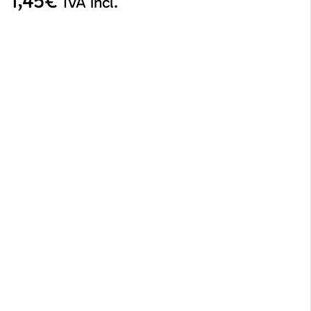
1,45
€
IVA incl.