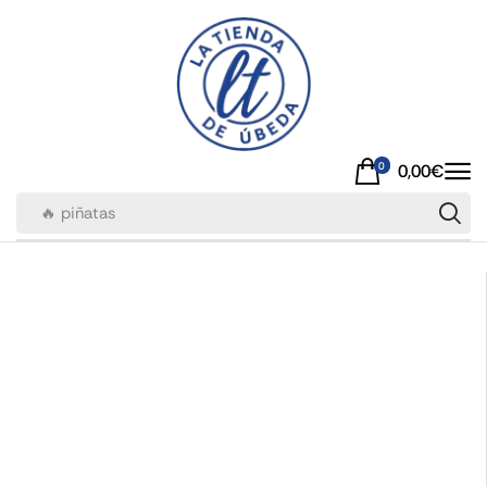
0
0,00
€
🔥 piñatas