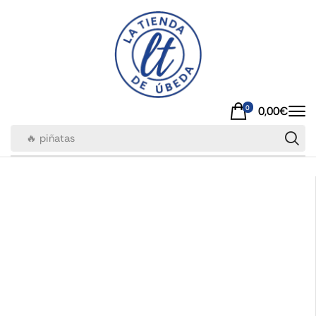
0
0,00
€
🔥 piñatas