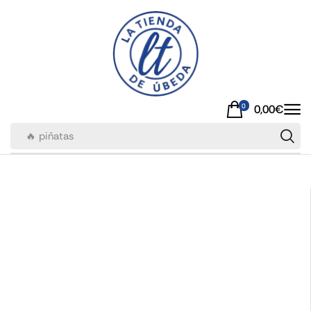
0
0,00
€
🔥 piñatas