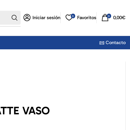
0
0
Iniciar sesión
Favoritos
0,00
€
Contacto
ATTE VASO