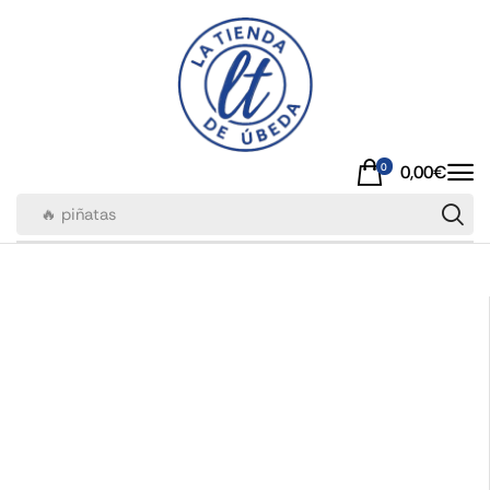
0
0,00
€
🔥 piñatas