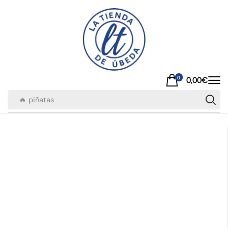
0
0,00
€
🔥 piñatas